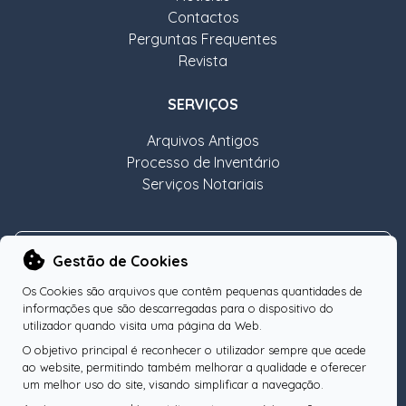
Contactos
Perguntas Frequentes
Revista
SERVIÇOS
Arquivos Antigos
Processo de Inventário
Serviços Notariais
NEWSLETTER
Gestão de Cookies
Os Cookies são arquivos que contêm pequenas quantidades de
informações que são descarregadas para o dispositivo do
utilizador quando visita uma página da Web.
O objetivo principal é reconhecer o utilizador sempre que acede
Subscreva a nossa Newsletter
OK
ao website, permitindo também melhorar a qualidade e oferecer
um melhor uso do site, visando simplificar a navegação.