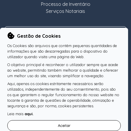
Processo de Inventário
Serviços Notariais
NEWSLETTER
Gestão de Cookies
Os Cookies são arquivos que contêm pequenas quantidades de
informações que são descarregadas para o dispositivo do
utilizador quando visita uma página da Web.
O objetivo principal é reconhecer o utilizador sempre que acede
Subscreva a nossa Newsletter
OK
ao website, permitindo também melhorar a qualidade e oferecer
um melhor uso do site, visando simplificar a navegação.
Aqui, apenas os cookies estritamente necessários serão
utilizados, independentemente do seu consentimento, pois são
os que garantem o regular funcionamento do nosso website no
SIGA-NOS
tocante à garantia de questões de operabilidade, otimização e
segurança e são, por norma, cookies persistentes.
Leia mais
aqui.
Pesquise o seu Notário
Aceitar