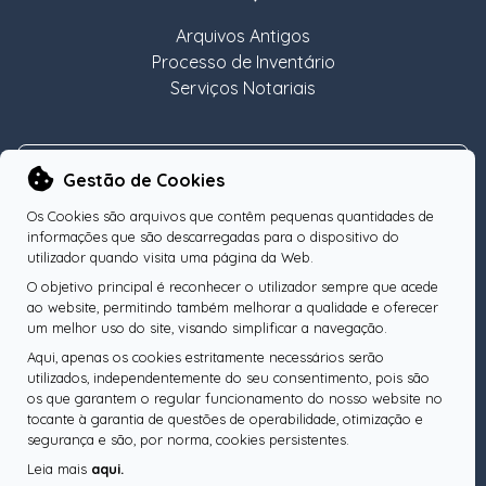
Arquivos Antigos
Processo de Inventário
Serviços Notariais
NEWSLETTER
Gestão de Cookies
Os Cookies são arquivos que contêm pequenas quantidades de
informações que são descarregadas para o dispositivo do
utilizador quando visita uma página da Web.
O objetivo principal é reconhecer o utilizador sempre que acede
Subscreva a nossa Newsletter
OK
ao website, permitindo também melhorar a qualidade e oferecer
um melhor uso do site, visando simplificar a navegação.
Aqui, apenas os cookies estritamente necessários serão
utilizados, independentemente do seu consentimento, pois são
os que garantem o regular funcionamento do nosso website no
SIGA-NOS
tocante à garantia de questões de operabilidade, otimização e
segurança e são, por norma, cookies persistentes.
Leia mais
aqui.