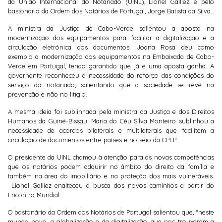
da União Internacional do Notariado (UINL), Lionel Galliez, e pelo
bastonário da Ordem dos Notários de Portugal, Jorge Batista da Silva.
A ministra da Justiça de Cabo-Verde salientou a aposta na
modernização dos equipamentos para facilitar a digitalização e a
circulação eletrónica dos documentos. Joana Rosa deu como
exemplo a modernização dos equipamentos na Embaixada de Cabo-
Verde em Portugal, tendo garantido que já é uma aposta ganha. A
governante reconheceu a necessidade do reforço das condições do
serviço do notariado, salientando que a sociedade se revê na
prevenção e não no litígio.
A mesma ideia foi sublinhada pela ministra da Justiça e dos Direitos
Humanos da Guiné-Bissau. Maria do Céu Silva Monteiro sublinhou a
necessidade de acordos bilaterais e multilaterais que facilitem a
circulação de documentos entre países e no seio da CPLP.
O presidente da UINL chamou à atenção para as novas competências
que os notários podem adquirir no âmbito do direito da família e
também na área do imobiliário e na proteção dos mais vulneráveis.
Lionel Galliez enalteceu a busca dos novos caminhos a partir do
Encontro Mundial.
O bastonário da Ordem dos Notários de Portugal salientou que, “neste
mundo novo, a globalização e da digitalização, que nos trouxeram a