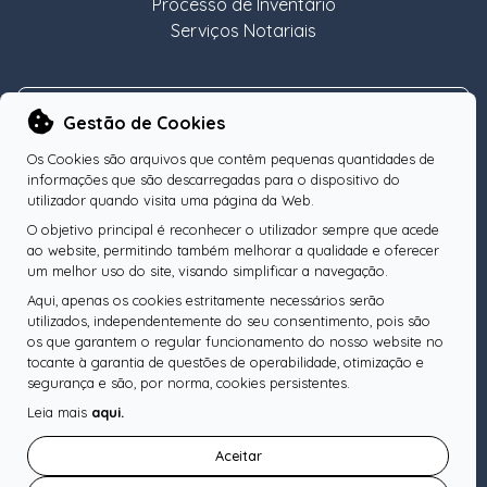
Processo de Inventário
Serviços Notariais
NEWSLETTER
Gestão de Cookies
Os Cookies são arquivos que contêm pequenas quantidades de
informações que são descarregadas para o dispositivo do
utilizador quando visita uma página da Web.
O objetivo principal é reconhecer o utilizador sempre que acede
Subscreva a nossa Newsletter
OK
ao website, permitindo também melhorar a qualidade e oferecer
um melhor uso do site, visando simplificar a navegação.
Aqui, apenas os cookies estritamente necessários serão
utilizados, independentemente do seu consentimento, pois são
os que garantem o regular funcionamento do nosso website no
SIGA-NOS
tocante à garantia de questões de operabilidade, otimização e
segurança e são, por norma, cookies persistentes.
Leia mais
aqui.
Pesquise o seu Notário
Aceitar