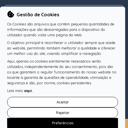
NEWSLETTER
Gestão de Cookies
Os Cookies são arquivos que contêm pequenas quantidades de
informações que são descarregadas para o dispositivo do
utilizador quando visita uma página da Web.
O objetivo principal é reconhecer o utilizador sempre que acede
Subscreva a nossa Newsletter
OK
ao website, permitindo também melhorar a qualidade e oferecer
um melhor uso do site, visando simplificar a navegação.
Aqui, apenas os cookies estritamente necessários serão
utilizados, independentemente do seu consentimento, pois são
os que garantem o regular funcionamento do nosso website no
SIGA-NOS
tocante à garantia de questões de operabilidade, otimização e
segurança e são, por norma, cookies persistentes.
Leia mais
aqui.
Pesquise o seu Notário
Aceitar
Rejeitar
Preferências
Copyright © Ordem dos Notários