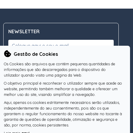
NEWSLETTER
Gestão de Cookies
Os Cookies são arquivos que contêm pequenas quantidades de
Subscreva a nossa Newsletter
OK
informações que são descarregadas para o dispositivo do
utilizador quando visita uma página da Web.
O objetivo principal é reconhecer o utilizador sempre que acede ao
website, permitindo também melhorar a qualidade e oferecer um
SIGA-NOS
melhor uso do site, visando simplificar a navegação.
Aqui, apenas os cookies estritamente necessários serão utilizados,
independentemente do seu consentimento, pois são os que
garantem o regular funcionamento do nosso website no tocante à
garantia de questões de operabilidade, otimização e segurança e
Pesquise o seu Notário
são, por norma, cookies persistentes.