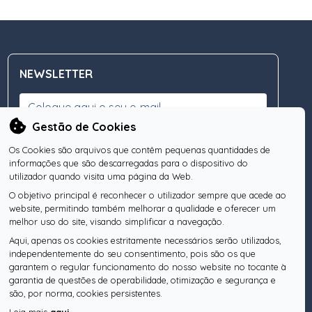
NEWSLETTER
Gestão de Cookies
Os Cookies são arquivos que contêm pequenas quantidades de
Subscreva a nossa Newsletter
OK
informações que são descarregadas para o dispositivo do
utilizador quando visita uma página da Web.
O objetivo principal é reconhecer o utilizador sempre que acede ao
website, permitindo também melhorar a qualidade e oferecer um
SIGA-NOS
melhor uso do site, visando simplificar a navegação.
Aqui, apenas os cookies estritamente necessários serão utilizados,
independentemente do seu consentimento, pois são os que
garantem o regular funcionamento do nosso website no tocante à
garantia de questões de operabilidade, otimização e segurança e
Pesquise o seu Notário
são, por norma, cookies persistentes.