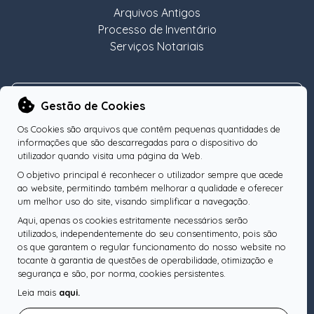
Arquivos Antigos
Processo de Inventário
Serviços Notariais
NEWSLETTER
Gestão de Cookies
Os Cookies são arquivos que contêm pequenas quantidades de
informações que são descarregadas para o dispositivo do
utilizador quando visita uma página da Web.
O objetivo principal é reconhecer o utilizador sempre que acede
Subscreva a nossa Newsletter
OK
ao website, permitindo também melhorar a qualidade e oferecer
um melhor uso do site, visando simplificar a navegação.
Aqui, apenas os cookies estritamente necessários serão
utilizados, independentemente do seu consentimento, pois são
os que garantem o regular funcionamento do nosso website no
SIGA-NOS
tocante à garantia de questões de operabilidade, otimização e
segurança e são, por norma, cookies persistentes.
Leia mais
aqui.
Pesquise o seu Notário