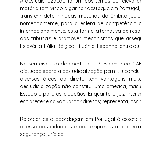
A desjudiciliazação foi um dos temas de relevo 
matéria tem vindo a ganhar destaque em Portugal, r
transferir determinadas matérias do âmbito judici
nomeadamente, para a esfera de competência do
internacionalmente, esta forma alternativa de reso
dos tribunais e promover mecanismos que asseg
Eslovénia, Itália, Bélgica, Lituânia, Espanha, entre out
No seu discurso de abertura, a Presidente da CAE,
efetuado sobre a desjudicialização permitiu concl
diversas áreas do direito tem vantagens muito 
desjudicialização não constitui uma ameaça, mas 
Estado e para os cidadãos. Enquanto o juiz intervém
esclarecer e salvaguardar direitos; representa, ass
Reforçar esta abordagem em Portugal é essencial 
acesso dos cidadãos e das empresas a procedim
segurança jurídica.