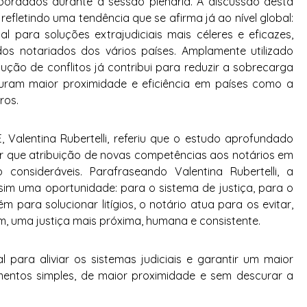
abordados durante a sessão plenária. A discussão desta
efletindo uma tendência que se afirma já ao nível global:
al para soluções extrajudiciais mais céleres e eficazes,
s notariados dos vários países. Amplamente utilizado
lução de conflitos já contribui para reduzir a sobrecarga
uram maior proximidade e eficiência em países como a
ros.
 Valentina Rubertelli, referiu que o estudo aprofundado
uir que atribuição de novas competências aos notários em
consideráveis. Parafraseando Valentina Rubertelli, a
sim uma oportunidade: para o sistema de justiça, para o
 para solucionar litígios, o notário atua para os evitar,
im, uma justiça mais próxima, humana e consistente.
para aliviar os sistemas judiciais e garantir um maior
entos simples, de maior proximidade e sem descurar a